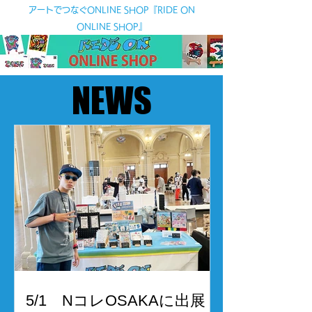
アートでつなぐONLINE SHOP『RIDE ON
ONLINE SHOP』
NEWS
NEWS
5/1 NコレOSAKAに出展