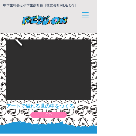
中学生社長と小学生副社長［株式会社RIDE ON］
アートで溢れる
世の中をつくる
GO